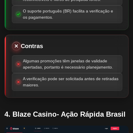
O suporte português (BR) facilita a verificação e
os pagamentos.
Contras
Algumas promoções têm janelas de validade
apertadas, portanto é necessário planejamento.
A verificação pode ser solicitada antes de retiradas
maiores.
4. Blaze Casino- Ação Rápida Brasil