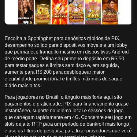
Escolha a Sportingbet para depósitos rápidos de PIX,
desempenho sólido para dispositivos móveis e um lobby
que permanece tranquilo mesmo em dispositivos Android
de médio porte. Defina seu primeiro depósito em R$ 50
para testar saques e limites sem risco e, em seguida,
aumente para R$ 200 para desbloquear maior
elegibilidade promocional e limites máximos de saque
diário mais altos.
Para jogadores no Brasil, o ângulo mais forte aqui são
pagamentos e praticidade: PIX para financiamento quase
instantâneo, suporte no idioma local e sessões de jogo
que carregam rapidamente em 4G. Concentre seu jogo em
slots de alto RTP para um período de bankroll mais longo
e use os filtros de pesquisa para fixar provedores que você