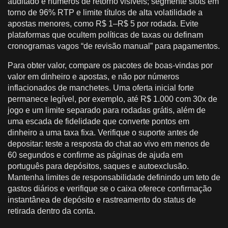
auditado e números de retorno visíveis; segmente slots em
torno de 96% RTP e limite títulos de alta volatilidade a
apostas menores, como R$ 1–R$ 5 por rodada. Evite
plataformas que ocultem políticas de taxas ou definam
cronogramas vagos “de revisão manual” para pagamentos.
Para obter valor, compare os pacotes de boas-vindas por
valor em dinheiro e apostas, e não por números
inflacionados de manchetes. Uma oferta inicial forte
permanece legível, por exemplo, até R$ 1.000 com 30x de
jogo e um limite separado para rodadas grátis, além de
uma escada de fidelidade que converte pontos em
dinheiro a uma taxa fixa. Verifique o suporte antes de
depositar: teste a resposta do chat ao vivo em menos de
60 segundos e confirme as páginas de ajuda em
português para depósitos, saques e autoexclusão.
Mantenha limites de responsabilidade definindo um teto de
gastos diários e verifique se o caixa oferece confirmação
instantânea de depósito e rastreamento do status de
retirada dentro da conta.