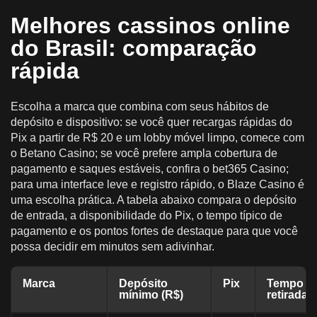
Melhores cassinos online
do Brasil: comparação
rápida
Escolha a marca que combina com seus hábitos de
depósito e dispositivo: se você quer recargas rápidas do
Pix a partir de R$ 20 e um lobby móvel limpo, comece com
o Betano Casino; se você prefere ampla cobertura de
pagamento e saques estáveis, confira o bet365 Casino;
para uma interface leve e registro rápido, o Blaze Casino é
uma escolha prática. A tabela abaixo compara o depósito
de entrada, a disponibilidade do Pix, o tempo típico de
pagamento e os pontos fortes de destaque para que você
possa decidir em minutos sem adivinhar.
Marca
Depósito
Pix
Tempo tí
mínimo (R$)
retirada