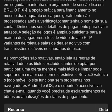
em seguida, mantenha um orçamento de sessão fixo em
BRL. O PIX é a opção prática para financiamento no
mesmo dia, enquanto os saques geralmente são
processados após a verificação; mantenha o nome da sua
conta idêntico aos seus detalhes de pagamento para evitar
atrasos. A seleção de jogos é ampla o suficiente para a
maioria dos jogadores: slots de vídeo de alto RTP,
variantes de roleta e salas de dealer ao vivo com
transmissões estáveis nos horários de pico.
As promoções são rotativas, então leia as regras de
rotatividade e os títulos excluídos antes de optar por
participar; uma oferta menor e mais fácil de limpar pode
superar uma maior com termos restritivos. Se você valoriza
o jogo móvel, o site funciona sem problemas nos
navegadores Android e iOS, e o suporte é acessível via
chat e e-mail quando você precisa de esclarecimentos de
bônus ou atualizações de status de pagamento.
Recurso
Detalh