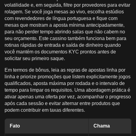
volatilidade e, em seguida, filtre por provedores para evitar
rolagem. Se você joga mesas ao vivo, escolha estúdios
com revendedores de língua portuguesa e fique com
mesas que mostram a aposta mínima antecipadamente,
para não perder tempo abrindo salas que não cabem no
seu orçamento. Este cassino também funciona bem para
rotinas rápidas de entrada e saída de dinheiro quando
você mantém os documentos KYC prontos antes de
solicitar seu primeiro saque.
Em termos de bônus, leia as regras de apostas linha por
linha e priorize promoções que listem explicitamente jogos
qualificados, aposta máxima por rodada e o intervalo de
tempo para limpar os requisitos. Uma abordagem prática é
ativar apenas uma oferta por vez, acompanhar o progresso
após cada sessão e evitar alternar entre produtos que
podem contribuir em taxas diferentes.
Fato
Chama