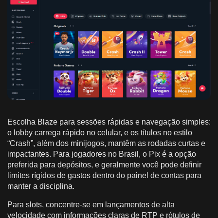
Escolha Blaze para sessões rápidas e navegação simples:
o lobby carrega rápido no celular, e os títulos no estilo
“Crash”, além dos minijogos, mantêm as rodadas curtas e
impactantes. Para jogadores no Brasil, o Pix é a opção
preferida para depósitos, e geralmente você pode definir
limites rígidos de gastos dentro do painel de contas para
manter a disciplina.
Para slots, concentre-se em lançamentos de alta
velocidade com informações claras de RTP e rótulos de