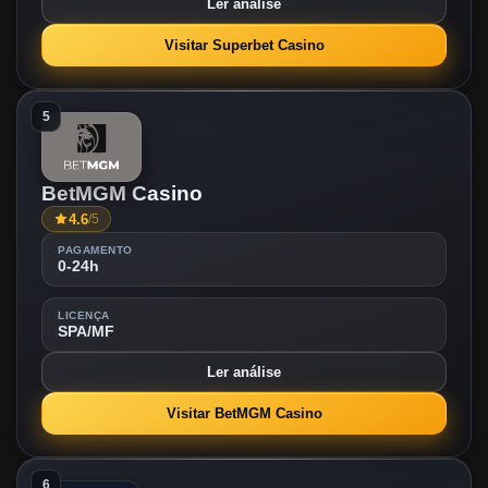
Ler análise
Visitar Superbet Casino
5
BetMGM Casino
4.6
/5
PAGAMENTO
0-24h
LICENÇA
SPA/MF
Ler análise
Visitar BetMGM Casino
6