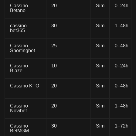
Cassino
20
Sim
0–24h
Betano
cassino
30
Sim
1–48h
bet365
Cassino
25
Sim
0–48h
Sportingbet
Cassino
10
Sim
0–24h
Blaze
Cassino KTO
20
Sim
0–48h
Cassino
20
Sim
1–48h
Novibet
Cassino
30
Sim
1–72h
BetMGM