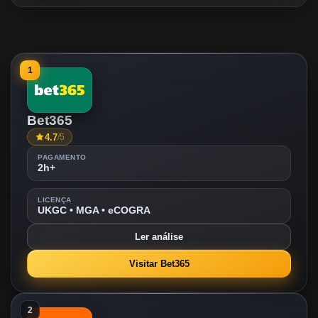
1
Bet365
4.7
/5
PAGAMENTO
2h+
LICENÇA
UKGC • MGA • eCOGRA
Ler análise
Visitar Bet365
2