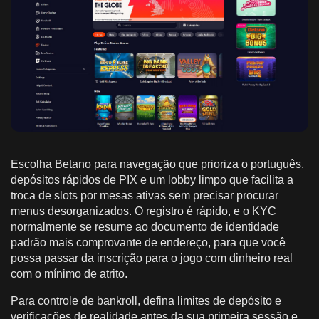
Escolha Betano para navegação que prioriza o português,
depósitos rápidos de PIX e um lobby limpo que facilita a
troca de slots por mesas ativas sem precisar procurar
menus desorganizados. O registro é rápido, e o KYC
normalmente se resume ao documento de identidade
padrão mais comprovante de endereço, para que você
possa passar da inscrição para o jogo com dinheiro real
com o mínimo de atrito.
Para controle de bankroll, defina limites de depósito e
verificações de realidade antes da sua primeira sessão e,