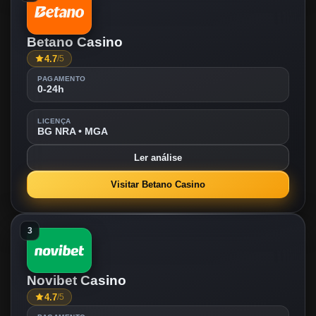
Betano Casino
4.7
/5
PAGAMENTO
0-24h
LICENÇA
BG NRA • MGA
Ler análise
Visitar Betano Casino
3
Novibet Casino
4.7
/5