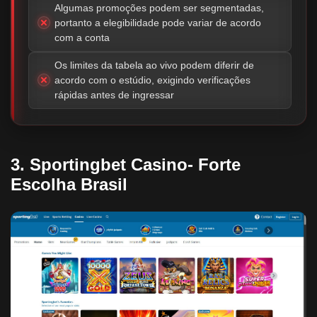
Algumas promoções podem ser segmentadas,
portanto a elegibilidade pode variar de acordo
com a conta
Os limites da tabela ao vivo podem diferir de
acordo com o estúdio, exigindo verificações
rápidas antes de ingressar
3. Sportingbet Casino- Forte
Escolha Brasil