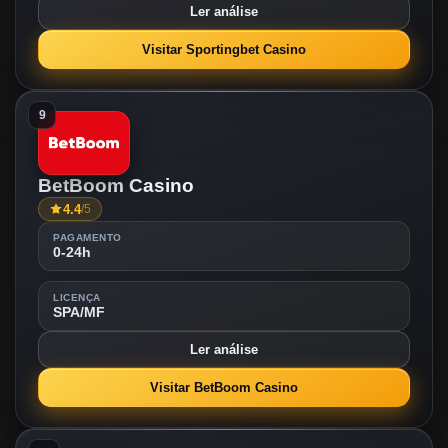
Ler análise
Visitar Sportingbet Casino
9
BetBoom Casino
4.4
/5
PAGAMENTO
0-24h
LICENÇA
SPA/MF
Ler análise
Visitar BetBoom Casino