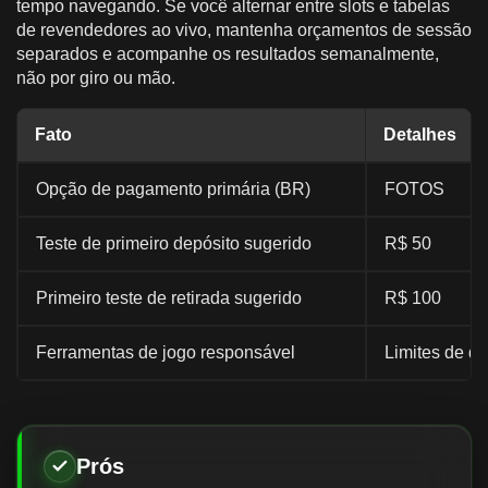
tempo navegando. Se você alternar entre slots e tabelas
de revendedores ao vivo, mantenha orçamentos de sessão
separados e acompanhe os resultados semanalmente,
não por giro ou mão.
Fato
Detalhes
Opção de pagamento primária (BR)
FOTOS
Teste de primeiro depósito sugerido
R$ 50
Primeiro teste de retirada sugerido
R$ 100
Ferramentas de jogo responsável
Limites de d
Prós